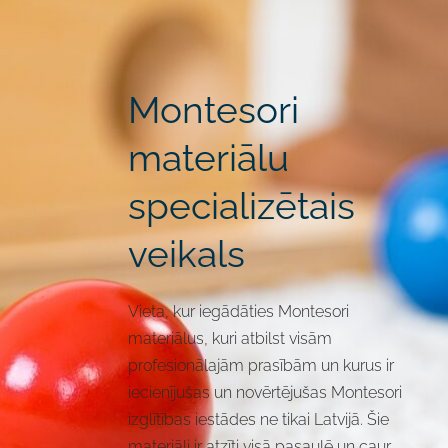
Montesori
materiālu
specializētais
veikals
Vieta, kur iegādāties Montesori
materiālus, kuri atbilst visām
profesionālajām prasībām un kurus ir
iecienījušas un novērtējušas Montesori
izglītības iestādes ne tikai Latvijā. Šie
materiāli ir atzīti visā pasaulē un caur