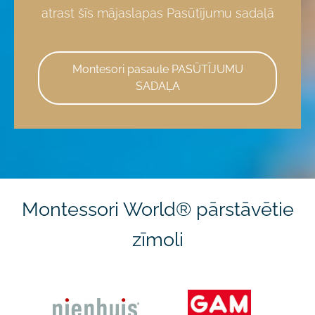
atrast šīs mājaslapas Pasūtījumu sadaļā
​Montesori pasaule PASŪTĪJUMU
SADAĻA​
Montessori World
®
pārstāvētie
zīmoli