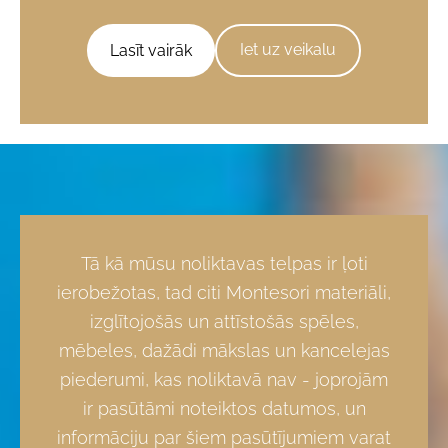
​Iet uz veikalu​
​Lasīt vairāk​
Tā kā mūsu noliktavas telpas ir ļoti
ierobežotas, tad citi Montesori materiāli,
izglītojošās un attīstošās spēles,
mēbeles, dažādi mākslas un kancelejas
piederumi, kas noliktavā nav - joprojām
ir pasūtāmi noteiktos datumos, un
informāciju par šiem pasūtījumiem varat