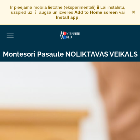
Ir pieejama mobīlā lietotne (eksperimentāli) 🧪 Lai instalētu,
×
uzspied uz
⋮
augšā un izvēlies
Add to Home screen
vai
Install app
.
Montesori Pasaule NOLIKTAVAS VEIKALS