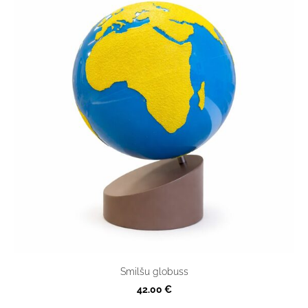
Smilšu globuss
42.00 €