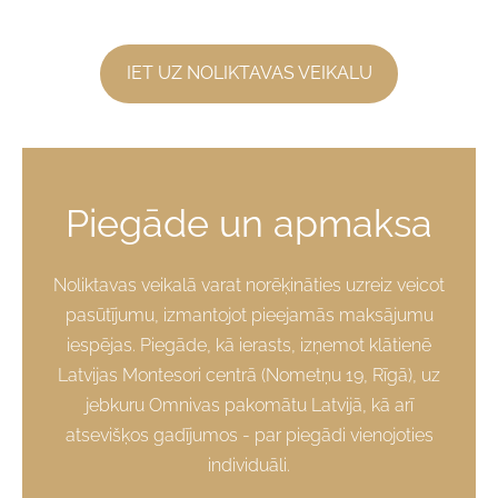
​IET UZ NOLIKTAVAS VEIKALU​
Piegāde un apmaksa
Noliktavas veikalā varat norēķināties uzreiz veicot
pasūtījumu, izmantojot pieejamās maksājumu
iespējas. Piegāde, kā ierasts, izņemot klātienē
Latvijas Montesori centrā (Nometņu 19, Rīgā), uz
jebkuru Omnivas pakomātu Latvijā, kā arī
atsevišķos gadījumos - par piegādi vienojoties
individuāli.