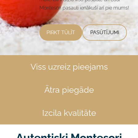
Montesori pasauli ienākuši arī pie mums!
​PASŪTĪJUMI​
​PIRKT TŪLĪT​
Viss uzreiz pieejams
Ātra piegāde
Izcila kvalitāte
Autentiski Montesori